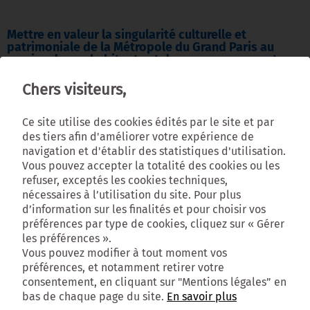
Mettre en valeur la singularité culturelle et
patrimoniale de la Métropole du Grand Paris au
service de ses habitants et de son rayonnement
dans le monde
Chers visiteurs,
By 
Administrateur
|
L'esprit du DOO
|
0 comment
|
20 mai, 2021    
0
|
Ce site utilise des cookies édités par le site et par
des tiers afin d'améliorer votre expérience de
L’esprit du DOO Orientation 3 : Mettre en
navigation et d'établir des statistiques d'utilisation.
Vous pouvez accepter la totalité des cookies ou les
valeur la singularité culturelle et
refuser, exceptés les cookies techniques,
patrimoniale de la Métropole du Grand Paris
nécessaires à l’utilisation du site. Pour plus
d’information sur les finalités et pour choisir vos
au service de ses habitants et de son
préférences par type de cookies, cliquez sur « Gérer
rayonnement dans le monde Enjeu :
les préférences ».
Vous pouvez modifier à tout moment vos
l’affirmation de l’identité métropolitaine par
préférences, et notamment retirer votre
la valorisation de la diversité de l’offre
consentement, en cliquant sur "Mentions légales” en
culturelle, et du potentiel touristique de
bas de chaque page du site.
En savoir plus