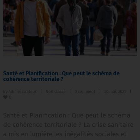
Santé et Planification : Que peut le schéma de
cohérence territoriale ?
By 
Administrateur
|
Non classé
|
0 comment
|
20 mai, 2021    
|
0
Santé et Planification : Que peut le schéma
de cohérence territoriale ? La crise sanitaire
a mis en lumière les inégalités sociales et