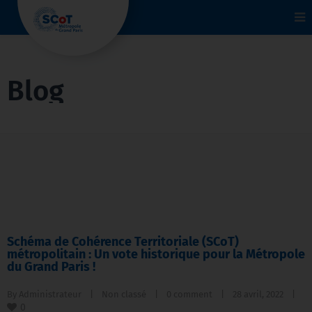
To
na
Blog
Schéma de Cohérence Territoriale (SCoT)
métropolitain : Un vote historique pour la Métropole
du Grand Paris !
By 
Administrateur
|
Non classé
|
0 comment
|
28 avril, 2022    
|
0