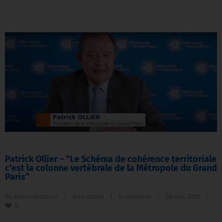
Patrick Ollier – “Le Schéma de cohérence territoriale
c’est la colonne vertébrale de la Métropole du Grand
Paris”
By 
Administrateur
|
Non classé
|
0 comment
|
20 mai, 2021    
|
0