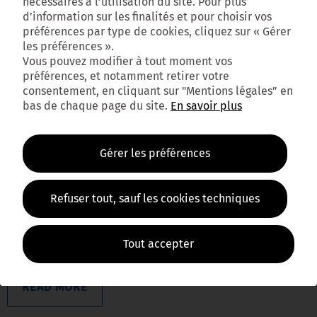
nécessaires à l’utilisation du site. Pour plus
biodiversité
d’information sur les finalités et pour choisir vos
préférences par type de cookies, cliquez sur « Gérer
By 
Administrateur
|
L'esprit du DOO
|
0 comment
|
20 mai, 2021    
les préférences ».
0
|
Vous pouvez modifier à tout moment vos
préférences, et notamment retirer votre
L’esprit du DOO Orientation 8 : Renforcer la
consentement, en cliquant sur "Mentions légales” en
bas de chaque page du site.
En savoir plus
présence de la nature et développer la
biodiversité Enjeux : la restauration et le
renforcement de la trame verte et bleue du
Gérer les préférences
territoire, le maintien des espaces de pleine
terre, la lutte contre l’artificialisation des
Refuser tout, sauf les cookies techniques
milieux, et la diminution de la biodiversité
Le patrimoine naturel de la Métropole
Tout accepter
READ MORE