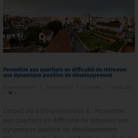
Permettre aux quartiers en difficulté de retrouver
une dynamique positive de développement
By 
Administrateur
|
L'esprit du DOO
|
0 comment
|
20 mai, 2021    
0
|
L’esprit du DOO Orientation 6 : Permettre
aux quartiers en difficulté de retrouver une
dynamique positive de développement