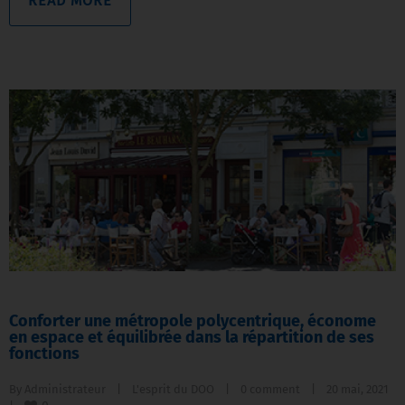
READ MORE
Conforter une métropole polycentrique, économe
en espace et équilibrée dans la répartition de ses
fonctions
By 
Administrateur
|
L'esprit du DOO
|
0 comment
|
20 mai, 2021    