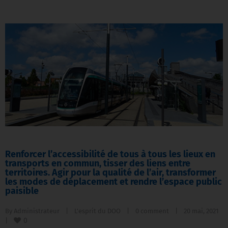
Renforcer l’accessibilité de tous à tous les lieux en
transports en commun, tisser des liens entre
territoires. Agir pour la qualité de l’air, transformer
les modes de déplacement et rendre l’espace public
paisible
By 
Administrateur
|
L'esprit du DOO
|
0 comment
|
20 mai, 2021    
0
|