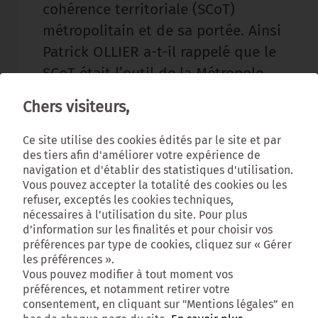
cohérence territoriale (SCoT)
métropolitain et de sa portée. Ainsi
Patrick OLLIER a-t-il rappelé que le
SCoT était l’outil de la Métropole
pour anticiper avec les maires les
Chers visiteurs,
évolutions sociétales à venir tout en
préservant les spécificités de chaque
Ce site utilise des cookies édités par le site et par
des tiers afin d'améliorer votre expérience de
commune : «
En concevant le SCoT,
navigation et d'établir des statistiques d'utilisation.
nous nous dotons d’un projet à 15
Vous pouvez accepter la totalité des cookies ou les
ans qui permet le retour de la nature
refuser, exceptés les cookies techniques,
nécessaires à l’utilisation du site. Pour plus
en ville, de l’agriculture aussi. Il
d’information sur les finalités et pour choisir vos
permet également de préserver
préférences par type de cookies, cliquez sur « Gérer
les préférences ».
l’équilibre écologique avec la
Vous pouvez modifier à tout moment vos
désimperméabilisation des sols, en
préférences, et notamment retirer votre
consentement, en cliquant sur "Mentions légales” en
gardant 30% de pleine terre, tout en