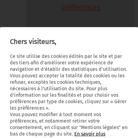
préférences
Chers visiteurs,
Animée par : Olivier de LAGARDE,
rédacteur en Chef adjoint à France-Info
Ce site utilise des cookies édités par le site et par
des tiers afin d'améliorer votre expérience de
Présidée par : Patrick OLLIER, Président de
navigation et d'établir des statistiques d'utilisation.
la Métropole du Grand Paris
Vous pouvez accepter la totalité des cookies ou les
En présence de : Ivan ITZKOVITCH,
refuser, exceptés les cookies techniques,
Conseiller métropolitain en charge de
nécessaires à l’utilisation du site. Pour plus
l’animation du comité de pilotage du SCoT
d’information sur les finalités et pour choisir vos
Avec les éclairages de : Catherine BARBE :
préférences par type de cookies, cliquez sur « Gérer
Directrice des partenariats stratégiques
les préférences ».
auprès du président du Directoire, Société
Vous pouvez modifier à tout moment vos
du Grand Paris ; Véronique MICHAUD :
préférences, et notamment retirer votre
Secrétaire générale du Club des Villes et
consentement, en cliquant sur "Mentions légales” en
Territoires Cyclables ; Marc PELISSIER :
bas de chaque page du site.
En savoir plus
Président de l’AUT (Association des