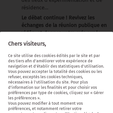
des lieux d’expérimentation et de
résidence…
Le débat continue ! Revivez les
échanges de la réunion publique en
vidéo, et donnez votre avis sur le
forum
!
Chers visiteurs,
Ce site utilise des cookies édités par le site et par
des tiers afin d'améliorer votre expérience de
navigation et d'établir des statistiques d'utilisation.
Vous pouvez accepter la totalité des cookies ou les
refuser, exceptés les cookies techniques,
Vous devez autoriser le
nécessaires à l’utilisation du site. Pour plus
d’information sur les finalités et pour choisir vos
cookie YouTube pour
préférences par type de cookies, cliquez sur « Gérer
les préférences ».
consulter la vidéo.
Vous pouvez modifier à tout moment vos
préférences, et notamment retirer votre
Cliquez-ici pour