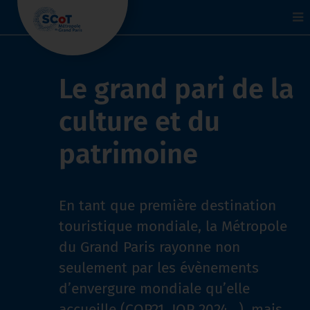
To
na
Le grand pari de la
culture et du
patrimoine
En tant que première destination
touristique mondiale, la Métropole
du Grand Paris rayonne non
seulement par les évènements
d’envergure mondiale qu’elle
accueille (COP21, JOP 2024…), mais