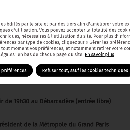
ces, la réunion publique-débat autour du ce « g
role. Peut-on tout fabriquer dans le Grand Par
de petits commerces de proximité dans le Grand
kies édités par le site et par des tiers afin d'améliorer votre 
N’hésitez pas à nous rejoindre ou à suivre en di
iques d'utilisation. Vous pouvez accepter la totalité des cookie
P.
hniques, nécessaires à l’utilisation du site. Pour plus d’inform
férences par type de cookies, cliquez sur « Gérer les préférenc
 Gennevilliers de 17h à 19h sur
inscription
 tout moment vos préférences, et notamment retirer votre c
 légales” en bas de chaque page du site.
En savoir plus
 Gennevilliers :
30 Gennevilliers, devant la darse 2
s préférences
Refuser tout, sauf les cookies techniques
r de 19h30 au Débarcadère (entrée libre)
Président de la Métropole du Grand Paris