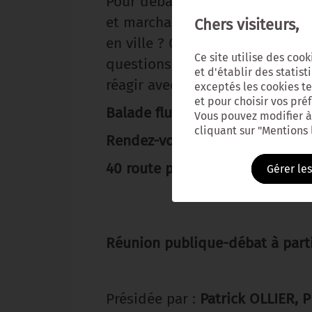
Pour débattre de ces idées for
et marchande vous donnera la pa
Chers visiteurs,
en ville ? Comment maintenir 
Ce site utilise des coo
questions qui seront abordées. 
et d'établir des statist
réagir avec le hashtag #SCoTMG
exceptés les cookies tec
et pour choisir vos pré
Balade fluviale dans le port de
Vous pouvez modifier à
cliquant sur "Mentions
Rendez-vous à 16h45 au port de
40 route principale du port 922
Gérer le
Réunion publique-débat à parti
Présidée par :
Patrick OLLIER, 