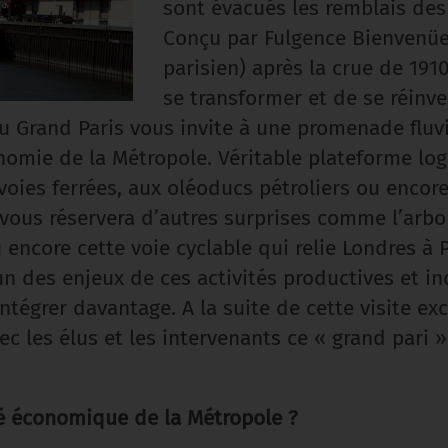
sont évacués les remblais des
Conçu par Fulgence Bienvenüe 
parisien) après la crue de 1910
se transformer et de se réinve
du Grand Paris vous invite à une promenade fluv
nomie de la Métropole. Véritable plateforme lo
 voies ferrées, aux oléoducs pétroliers ou encor
 vous réservera d’autres surprises comme l’arbo
 encore cette voie cyclable qui relie Londres à 
’un des enjeux de ces activités productives et i
y intégrer davantage. A la suite de cette visite e
vec les élus et les intervenants ce « grand pari
é économique de la Métropole ?