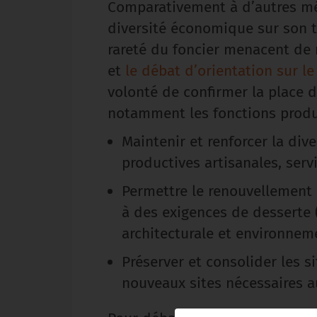
Comparativement à d’autres mé
diversité économique sur son ter
rareté du foncier menacent de r
et
le débat d’orientation sur 
volonté de confirmer la place 
notamment les fonctions product
Maintenir et renforcer la dive
productives artisanales, serv
Permettre le renouvellement d
à des exigences de desserte
architecturale et environnem
Préserver et consolider les s
nouveaux sites nécessaires 