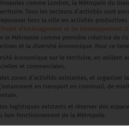
tropoles comme Londres, la Métropole du Grand
ritoire. Tous les secteurs d’activités sont enco
epousser hors la ville les activités productive
le Projet d’Aménagement et de Développement D
de la Métropole comme première créatrice de ri
ives et la diversité économique. Pour ce faire, 
rsité économique sur le territoire, en veillant a
icielles et commerciales.
es zones d’activités existantes, et organiser l
 (notamment en transport en commun), de mixité
entale.
ites logistiques existants et réserver des espace
au bon fonctionnement de la Métropole.