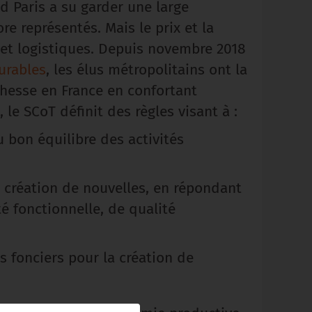
 Paris a su garder une large
re représentés. Mais le prix et la
s et logistiques. Depuis novembre 2018
urables
, les élus métropolitains ont la
chesse en France en confortant
le SCoT définit des règles visant à :
u bon équilibre des activités
a création de nouvelles, en répondant
 fonctionnelle, de qualité
s fonciers pour la création de