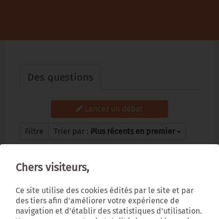
Des questions
Lancez un débat
Filtre
Trier par :
Plus récents en premier
Chers visiteurs,
Ce site utilise des cookies édités par le site et par
des tiers afin d'améliorer votre expérience de
navigation et d'établir des statistiques d'utilisation.
Essayez une recherche différente