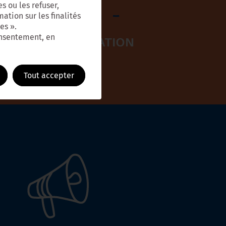
s ou les refuser,
ation sur les finalités
es ».
onsentement, en
Tout accepter