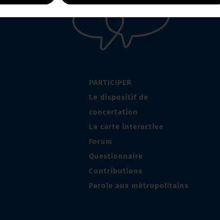
PARTICIPER
Le dispositif de
concertation
La carte interactive
Forum
Questionnaire
Contributions
Parole aux métropolitains