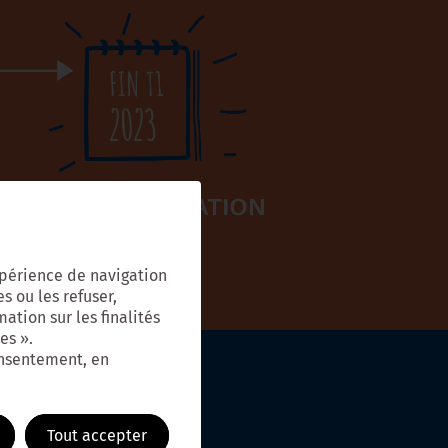
expérience de navigation
s ou les refuser,
ation sur les finalités
es ».
onsentement, en
Tout accepter